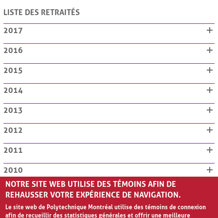
Statuts et règlements
LISTE DES RETRAITÉS
Secteurs
2017
Description des fonctions
2016
Membres et ancienneté
2015
Retraités
Historique
2014
Communications
2013
Liens utiles
2012
2011
2010
NOTRE SITE WEB UTILISE DES TÉMOINS AFIN DE
2009
REHAUSSER VOTRE EXPÉRIENCE DE NAVIGATION.
Le site web de Polytechnique Montréal utilise des témoins de connexion
2008
afin de recueillir des statistiques générales et offrir une meilleure