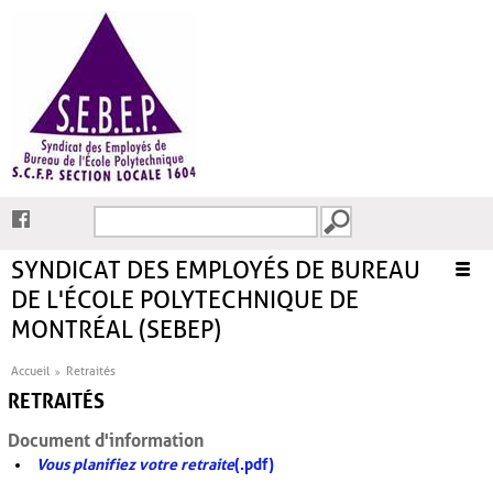
Aller au contenu principal
Recherche
FORMULAIRE DE
RECHERCHE
SYNDICAT DES EMPLOYÉS DE BUREAU
DE L'ÉCOLE POLYTECHNIQUE DE
MONTRÉAL (SEBEP)
Accueil
Accueil
Retraités
VOUS ÊTES ICI
RETRAITÉS
Affiliations
Document d'information
Comités
Vous planifiez votre retraite
(.pdf)
Convention collective et échelles salariales