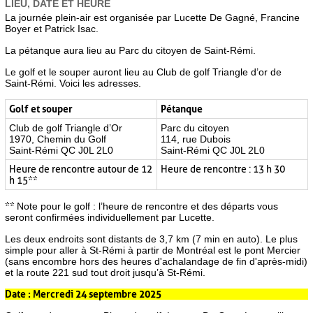
LIEU, DATE ET HEURE
Adhésion
La journée plein-air est organisée par Lucette De Gagné, Francine
Boyer et Patrick Isac.
Membres
La pétanque aura lieu au Parc du citoyen de Saint-Rémi.
Archives
Le golf et le souper auront lieu au Club de golf Triangle d’or de
Saint-Rémi. Voici les adresses.
Liens et infos utiles
Section réservée au CA
Golf et souper
Pétanque
Club de golf Triangle d’Or
Parc du citoyen
Nous contacter
1970, Chemin du Golf
114, rue Dubois
Saint-Rémi QC J0L 2L0
Saint-Rémi QC J0L 2L0
Heure de rencontre autour de 12
Heure de rencontre : 13 h 30
h 15**
**
Note pour le golf : l’heure de rencontre et des départs vous
seront confirmées individuellement par Lucette.
Les deux endroits sont distants de 3,7 km (7 min en auto). Le plus
simple pour aller à St-Rémi à partir de Montréal est le pont Mercier
(sans encombre hors des heures d'achalandage de fin d'après-midi)
et la route 221 sud tout droit jusqu’à St-Rémi.
Date : Mercredi 24 septembre 2025