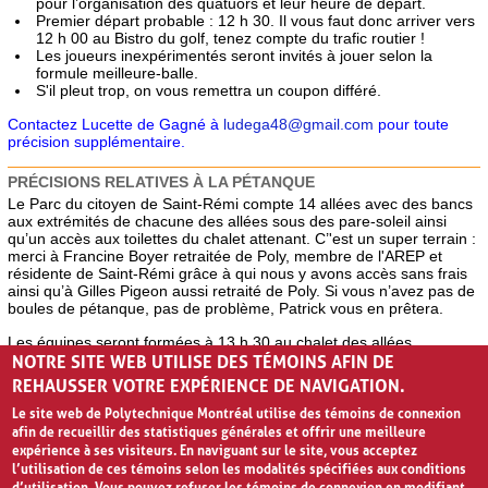
pour l’organisation des quatuors et leur heure de départ.
P
remier départ probable
: 12 h 30. Il vous faut donc arriver vers
12 h 00
au Bistro du golf, tenez compte du trafic routier
!
Les joueurs inexpérimentés seront invités à jouer selon la
formule meilleure-balle.
S'il pleut trop, on vous remettra un coupon différé.
Contactez Lucette de Gagné à
ludega48@gmail.com
pour toute
précision supplémentaire.
PRÉCISIONS RELATIVES À LA PÉTANQUE
Le Parc du citoyen de Saint-Rémi compte 14 allées avec des bancs
aux extrémités de chacune des allées sous des pare-soleil ainsi
qu’un accès aux toilettes du chalet attenant. C’'est un super terrain :
merci à Francine Boyer retraitée de Poly, membre de l'AREP et
résidente de Saint-Rémi grâce à qui nous y avons accès sans frais
ainsi qu’à Gilles Pigeon aussi retraité de Poly. Si vous n’avez pas de
boules de pétanque, pas de problème, Patrick vous en prêtera.
Les équipes seront formées à 13 h 30 au chalet des allées.
NOTRE SITE WEB UTILISE DES TÉMOINS AFIN DE
Cliquez ici
pour tout savoir sur la pétanque (et merci encore à
REHAUSSER VOTRE EXPÉRIENCE DE NAVIGATION.
Patrick Isac pour ce texte plein d'humour).
Le site web de Polytechnique Montréal utilise des témoins de connexion
afin de recueillir des statistiques générales et offrir une meilleure
expérience à ses visiteurs. En naviguant sur le site, vous acceptez
l’utilisation de ces témoins selon les modalités spécifiées aux conditions
Polytechnique Montréal