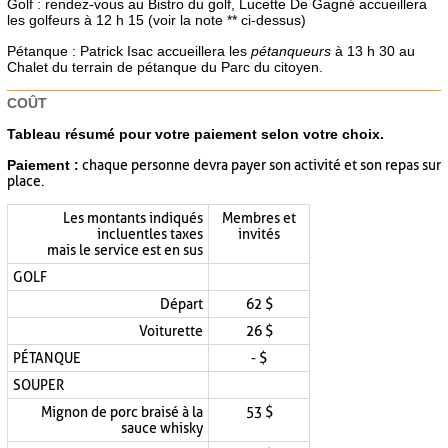
Golf : rendez-vous au Bistro du golf, Lucette De Gagné accueillera
les golfeurs à 12 h 15 (voir la note ** ci-dessus)
Pétanque : Patrick Isac accueillera les
pétanqueurs
à 13 h 30 au
Chalet du terrain de pétanque du Parc du citoyen.
COÛT
Tableau résumé pour votre paiement selon votre choix.
Paiement :
chaque personne devra payer son activité et son repas sur
place.
Les montants indiqués
Membres et
incluent les taxes
invités
mais le service est en sus
GOLF
Départ
62 $
Voiturette
26 $
PÉTANQUE
- $
SOUPER
Mignon de porc braisé à la
53 $
sauce whisky