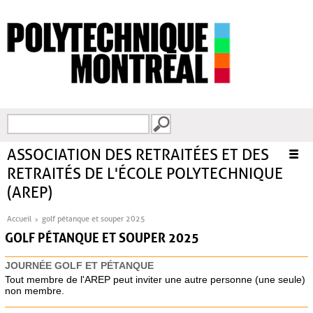
Aller au contenu principal
Recherche
FORMULAIRE DE
RECHERCHE
ASSOCIATION DES RETRAITÉES ET DES
RETRAITÉS DE L'ÉCOLE POLYTECHNIQUE
(AREP)
Accueil
Accueil
golf pétanque et souper 2025
VOUS ÊTES ICI
GOLF PÉTANQUE ET SOUPER 2025
À propos
Assurances
JOURNÉE GOLF ET PÉTANQUE
Tout membre de l'AREP peut inviter une autre personne (une seule)
Services et activités
non membre.
Photos des activités