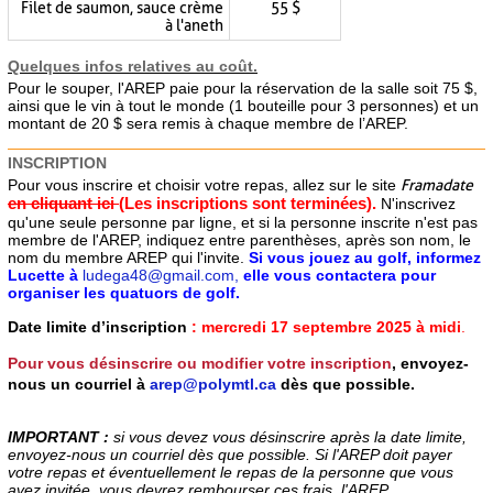
Filet de saumon, sauce crème
55 $
à l'aneth
Quelques infos relatives au coût.
Pour le souper, l'AREP paie pour la réservation de la salle soit 75 $,
ainsi que le vin à tout le monde (1 bouteille pour 3 personnes) et un
montant de 20 $ sera remis à chaque membre de l’AREP.
INSCRIPTION
Pour vous inscrire et choisir votre repas, allez sur le site
Framadate
en cliquant ici
(Les inscriptions sont terminées).
N'inscrivez
qu'une seule personne par ligne, et si la personne inscrite n'est pas
membre de l'AREP, indiquez entre parenthèses, après son nom, le
nom du membre AREP qui l'invite.
Si vous jouez au golf, informez
Lucette à
ludega48@gmail.com,
elle vous contactera pour
organiser les quatuors de golf.
Date limite d’inscription
: mercredi 17 septembre 2025 à midi
.
Pour vous désinscrire ou modifier votre inscription
,
envoyez-
nous un courriel à
arep@polymtl.ca
dès que possible.
IMPORTANT :
si vous devez vous désinscrire après la date limite,
envoyez-nous un courriel dès que possible. Si l'AREP doit payer
votre repas et éventuellement le repas de la personne que vous
avez invitée, vous devrez rembourser ces frais, l'AREP